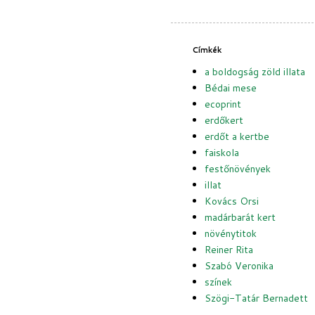
Címkék
a boldogság zöld illata
Bédai mese
ecoprint
erdőkert
erdőt a kertbe
faiskola
festőnövények
illat
Kovács Orsi
madárbarát kert
növénytitok
Reiner Rita
Szabó Veronika
színek
Szögi-Tatár Bernadett