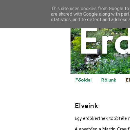
This site uses cookies from Google to d
are shared with Google along with perf
statistics, and to detect and address 
Főoldal
Rólunk
E
Elveink
Egy erdőkertnek többféle m
Alapvetően a Martin Crawfo