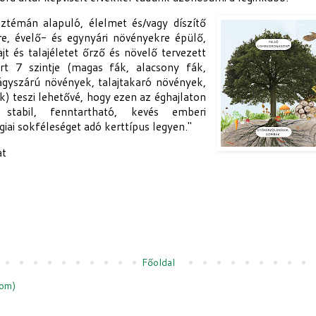
sztémán alapuló, élelmet és/vagy díszítő
re, évelő- és egynyári növényekre épülő,
jt és talajéletet őrző és növelő tervezett
ert 7 szintje (magas fák, alacsony fák,
ágyszárú növények, talajtakaró növények,
 teszi lehetővé, hogy ezen az éghajlaton
 stabil, fenntartható, kevés emberi
giai sokféleséget adó kerttípus legyen."
at
Főoldal
tom)