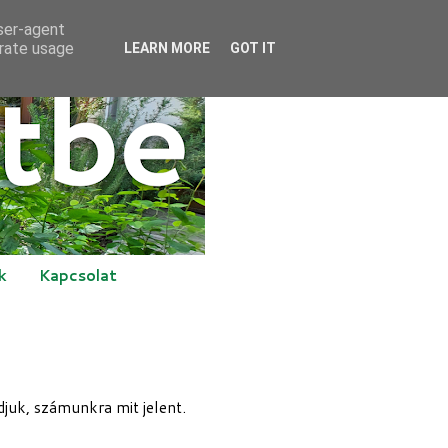
user-agent
erate usage
LEARN MORE
GOT IT
k
Kapcsolat
juk, számunkra mit jelent.