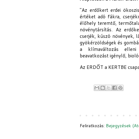
"Az erdőkert erdei ökoszi
értéket adó fákra, cserjék
élőhely teremtő, termőtala
növénytársítás. Az erdők
cserjék, kúszó növények, l
gyökérzöldségek és gombák)
a klímaváltozás elleni
beavatkozást igénylő, bioló
Az ERDŐT a KERTBE csap
Feliratkozás:
Bejegyzések (A