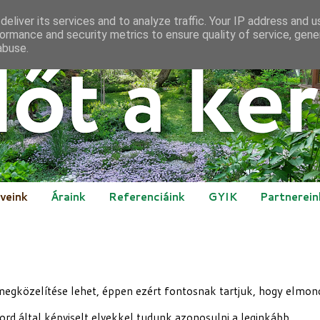
eliver its services and to analyze traffic. Your IP address and 
ormance and security metrics to ensure quality of service, gen
abuse.
lveink
Áraink
Referenciáink
GYIK
Partnerein
egközelítése lehet, éppen ezért fontosnak tartjuk, hogy elmond
rd által képviselt elvekkel tudunk azonosulni a leginkább.